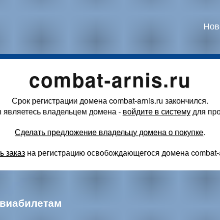
Нов
combat-arnis.ru
Срок регистрации домена
combat-arnis.ru закончился.
 являетесь владельцем домена -
войдите в систему
для про
Сделать предложение владельцу домена о покупке
.
ь заказ
на регистрацию освобождающегося домена
combat-a
авиабилетам